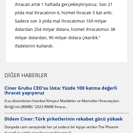
ihracatı artık 1 haftada gerçekleştiriyoruz. Son 21
yılda mal ihracatının 6, hizmet ihracatı 5 kat arttı.
Sadece son 3 yılda mal ihracatımızı 169 milyar
dolardan 254 milyar dolara, hizmet ihracatımızı 38
milyar dolardan, 90 milyar dolara çıkardık.”
ifadelerini kullandı.
DİĞER HABERLER
a değerli
Ciner Grubu'ndan afetzedelere destek
Ciner Grubu'nun 65 günde tamamladığı 100 kalıcı prefabrik
İhracatçıları
depremzedelere teslim ediliyor.
Alibaba Grup Başkanı'ndan Ciner Medya Gr
gücü yüksek
ziyaret
n The Phoenix
Alibaba Grup Holding Başkanı Michael Evans, Ciner Medya
nezaket ziyaretinde bulundu. Evans, Ciner ...