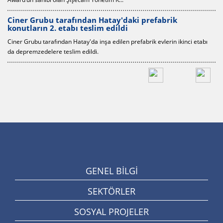
brik
Ciner Grubu ve Şişecam'dan ABD'de liman i
yatırımı
erin ikinci etabı
Şişecam, ABD’deki doğal soda külü yatırımının lojistik ihtiyaçl
Grubu ile birlikte Kaliforniy...
GENEL BİLGİ
SEKTÖRLER
SOSYAL PROJELER