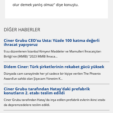
olur demek yanlış olmaz” diye konuştu.
DİĞER HABERLER
O'su Usta: Yüzde 100 katma değerli
Ciner Grubu, Tür
ruz
Türkiye İhracatçılar Mec
anbul Kimyevi Maddeler ve Mamulleri İhracatçıları
1000 İhracatçı Firması li
2023 İKMİB İhraca...
Ciner Grubu'ndan
ürk şirketlerinin rekabet gücü yüksek
Ciner Grubu'nun 65 gün
nde her yıl sadece bir kişiye verilen The Phoenix
depremzedelere teslim e
n Şişecam Yönetim K...
Alibaba Grup Ba
rafından Hatay'daki prefabrik
ziyaret
tabı teslim edildi
Alibaba Grup Holding B
an Hatay'da inşa edilen prefabrik evlerin ikinci etabı
nezaket ziyaretinde bulu
eslim edildi.