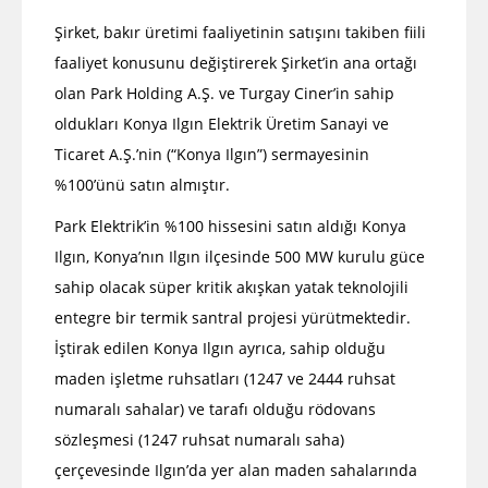
Şirket, bakır üretimi faaliyetinin satışını takiben fiili
faaliyet konusunu değiştirerek Şirket’in ana ortağı
olan Park Holding A.Ş. ve Turgay Ciner’in sahip
oldukları Konya Ilgın Elektrik Üretim Sanayi ve
Ticaret A.Ş.’nin (“Konya Ilgın”) sermayesinin
%100’ünü satın almıştır.
Park Elektrik’in %100 hissesini satın aldığı Konya
Ilgın, Konya’nın Ilgın ilçesinde 500 MW kurulu güce
sahip olacak süper kritik akışkan yatak teknolojili
entegre bir termik santral projesi yürütmektedir.
İştirak edilen Konya Ilgın ayrıca, sahip olduğu
maden işletme ruhsatları (1247 ve 2444 ruhsat
numaralı sahalar) ve tarafı olduğu rödovans
sözleşmesi (1247 ruhsat numaralı saha)
çerçevesinde Ilgın’da yer alan maden sahalarında