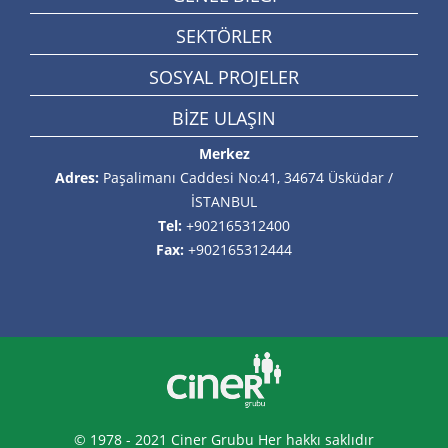
SEKTÖRLER
SOSYAL PROJELER
BİZE ULAŞIN
Merkez
Adres:
Paşalimanı Caddesi No:41, 34674 Üsküdar /
İSTANBUL
Tel:
+902165312400
Fax:
+902165312444
© 1978 - 2021 Ciner Grubu Her hakkı saklıdır