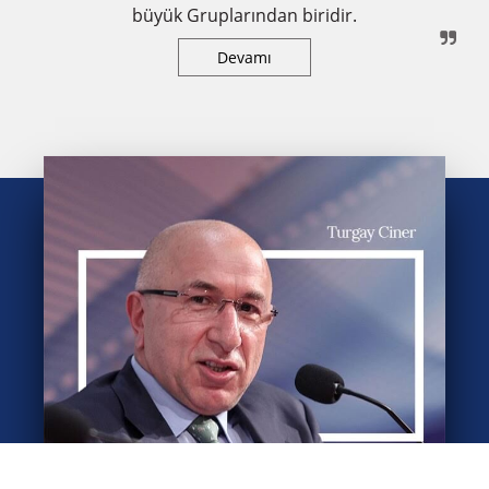
Kazan Soda Elektrik
Tesiste çevre dostu bir yöntem olan çözelti madenciliği
kullanılarak yılda 2,9 milyon ton Soda Külü Sodyum
Bikarbonat üretilir.
GRUP HAKKINDA